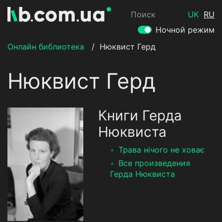
Поиск
UK
RU
Ночной режим
Онлайн библиотека
/
Нюквист Герд
Нюквист Герд
Книги Герда
Нюквиста
Трава нічого не ховає
Все произведения
Герда Нюквиста