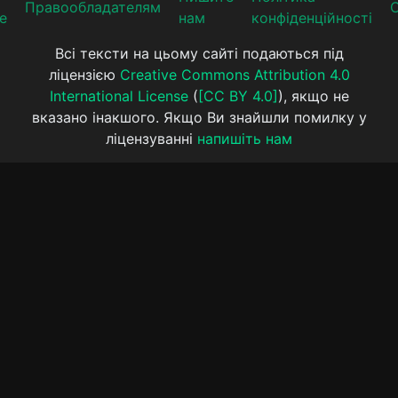
Прaвooблaдателям
е
нам
конфіденційності
Всі тексти на цьому сайті подаються під
ліцензією
Creative Commons Attribution 4.0
International License
(
[CC BY 4.0]
), якщо не
вказано інакшого. Якщо Ви знайшли помилку у
ліцензуванні
напишіть нам