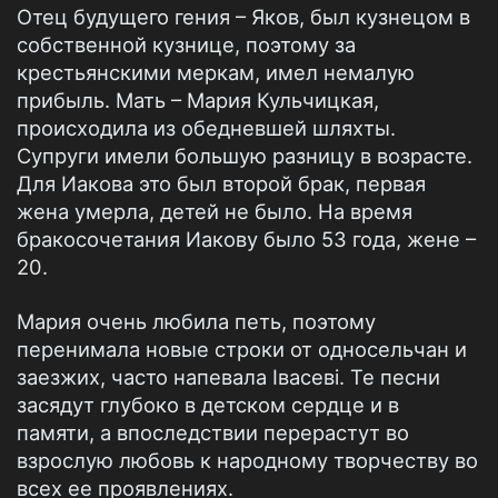
Отец будущего гения – Яков, был кузнецом в
собственной кузнице, поэтому за
крестьянскими меркам, имел немалую
прибыль. Мать – Мария Кульчицкая,
происходила из обедневшей шляхты.
Супруги имели большую разницу в возрасте.
Для Иакова это был второй брак, первая
жена умерла, детей не было. На время
бракосочетания Иакову было 53 года, жене –
20.
Мария очень любила петь, поэтому
перенимала новые строки от односельчан и
заезжих, часто напевала Івасеві. Те песни
засядут глубоко в детском сердце и в
памяти, а впоследствии перерастут во
взрослую любовь к народному творчеству во
всех ее проявлениях.