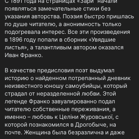
С 1891 года на страницах «Зари” начали
появляться замечательные стихи без
указания авторства. Поэзия быстро пришлась
по душе читателю, а анонимность только
подогревала интерес. Все эти произведения
в 1896 году попали в сборник «Увядшие
листья», а талантливым автором оказался
Иван Франко.
В качестве предисловия поэт выдумал
историю о найденном потрепанный дневник
неизвестного юношу самоубийцы, который
страдал от неразделенной любви. Этой
легенде Франко завуалированно подал
читателю собственные переживания, а
именно – любовь к Целіни Журовської, с
которой познакомился в Дрогобыче, на
почте. Женщина была безразлична и даже