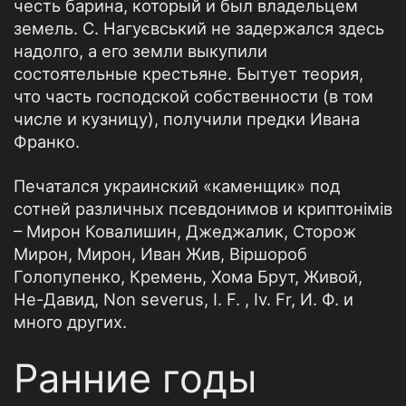
честь барина, который и был владельцем
земель. С. Нагуєвський не задержался здесь
надолго, а его земли выкупили
состоятельные крестьяне. Бытует теория,
что часть господской собственности (в том
числе и кузницу), получили предки Ивана
Франко.
Печатался украинский «каменщик» под
сотней различных псевдонимов и криптонімів
– Мирон Ковалишин, Джеджалик, Сторож
Мирон, Мирон, Иван Жив, Віршороб
Голопупенко, Кремень, Хома Брут, Живой,
Не-Давид, Non severus, I. F. , Iv. Fr, И. Ф. и
много других.
Ранние годы