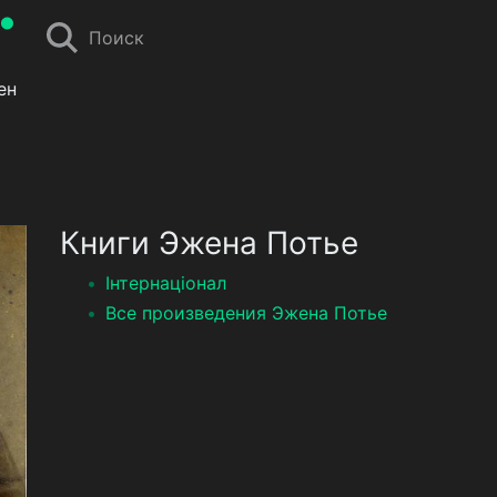
Поиск
ен
Книги Эжена Потье
Інтернаціонал
Все произведения Эжена Потье