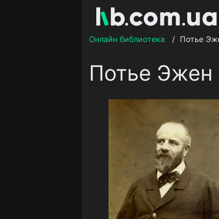
Онлайн библиотека
/
Потье Эж
Потье Эжен