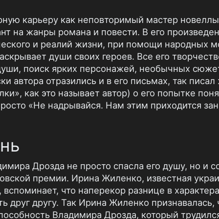
рную карьеру как неповторимый мастер новеллы
ант на жанры романа и повести. В его произвед
еского и реалий жизни, при помощи народных мот
аскрывает души своих героев. Все его творчество
души, поиск ярких персонажей, необычных сюже
и автора отразились и в его письмах, так писа
ки», как это называет автор) о его попытке пон
просто «Не надрывайся. Нам этим приходится за
нь
имира Дрозда не просто спасла его душу, но и 
овской премии. Ирина Жиленко, известная украин
вспоминает, что наперекор разнице в характера
ть друг другу. Так Ирина Жиленко признавалась,
пособность Владимира Дрозда, который трудился