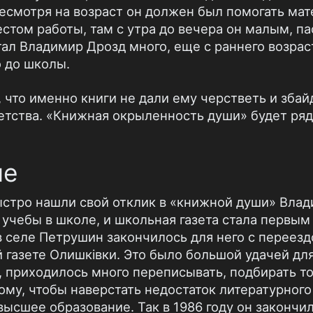
есмотря на возраст он должен был помогать мат
стом работы, там с утра до вечера он малым, па
итал Владимир Дрозд много, еще с раннего возрас
о до школы.
 что именно книги не дали ему черстветь и збай
детства. «Книжная окрыленность души» будет ряд
ие
тро нашли свой отклик в «книжной души» Влад
 учебы в школе, и школьная газета стала первым
в селе Петрушин закончилось для него с переезд
 газете Олишківки. Это было большой удачей дл
 приходилось много переписывать, подбирать то
тому, чтобы наверстать недостаток литературног
ысшее образование. Так в 1986 году он закончи