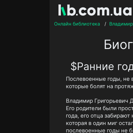
Онлайн библиотека
/
Владимир
Био
$Ранние го
Послевоенные годы, не 
которые болят на протя
Владимир Григорьевич Д
Его родители были прос
года, его отца забирают
которая в один миг оста
послевоенные годы не 