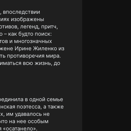
, впоследствии
ениях изображены
ивов, легенд, притч,
 – как будто поиск:
тов и многозначных
л жене Ирине Жиленко из
ять противоречия мира.
ниматься всю жизнь, до
соединила в одной семье
ская поэтесса, а также
х, им удавалось не
 что на нее особым
 «осатанело».