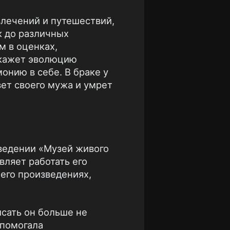
влечений и путешествий,
к до различных
м в оценках,
окажет эволюцию
онию в себе. В браке у
вет своего мужа и умрет
зведении «Музей живого
вляет работать его
 его произведениях,
исать он больше не
 помогала