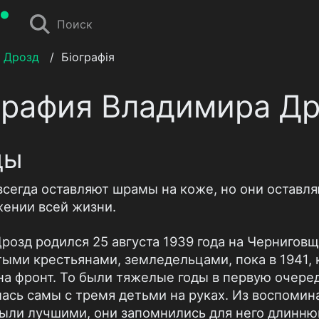
Поиск
 Дрозд
/
Біографія
графия Владимира Др
ды
всегда оставляют шрамы на коже, но они оставля
жении всей жизни.
розд родился 25 августа 1939 года на Черниговщ
тыми крестьянами, земледельцами, пока в 1941, 
 на фронт. То были тяжелые годы в первую очеред
лась самы с тремя детьми на руках. Из воспомин
были лучшими, они запомнились для него длинн