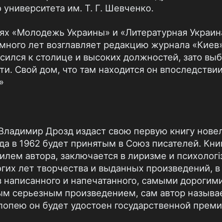
университета им. Т. Г. Шевченко.
иях «Молодежь Украины» и «Литературная Украина
 много лет возглавляет редакцию журнала «Киев»
сился к столице и высоких должностей, зато выб
ти. Свой дом, что там находится он впоследстви
»
 Владимир Дрозд издаст свою первую книгу нове
ода в 1962 будет принятым в Союз писателей. Кни
лем автора, заключается в лиризме и психологіз
гих лет творчества и выданных произведений, в
з написанного и напечатанного, самыми дорогими
ым серьезным произведением, сам автор называ
попею он будет удостоен государственной премии