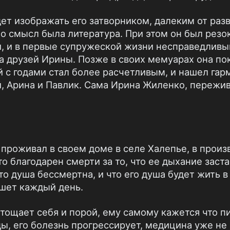
дет изображать его затворником, далеким от раз
о смысл была литература. При этом он был резо
, и в первые супружеской жизни несправедливы
а друзей Ирины. Позже в своих мемуарах она п
 с годами стал более расчетливым, и нашел гарм
й, Арина и Павлик. Сама Ирина Жиленко, пережи
 проживал в своем доме в селе Халепье, в прои
то благодарен смерти за то, что ее дыхание заста
что душа бессмертна, и что его душа будет жить в
шет каждый день.
тощает себя и порой, ему самому кажется что п
ды, его болезнь прогрессирует, медицина уже не