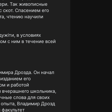
ери. Так живописные
с скот. Спасением его
та, чтению научили
дужіти, в условиях
ом с ним в течение всей
имира Дрозда. Он начал
 изданием его
ом и работой
я вчерашнего школьника,
чные слова для своих
о опыта, Владимир Дрозд
л факультет