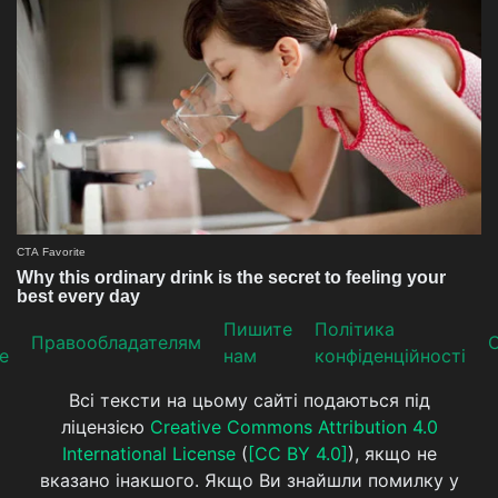
Пишите
Політика
Прaвooблaдателям
е
нам
конфіденційності
Всі тексти на цьому сайті подаються під
ліцензією
Creative Commons Attribution 4.0
International License
(
[CC BY 4.0]
), якщо не
вказано інакшого. Якщо Ви знайшли помилку у