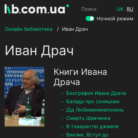
Поиск
UK
RU
Ночной режим
Онлайн библиотека
/
Иван Драч
Иван Драч
Книги Ивана
Драча
Биография Ивана Драча
Балада про соняшник
Дід Любимененепокинь
Смерть Шевченка
В товаристві джмеля
Виклик. Вступ до