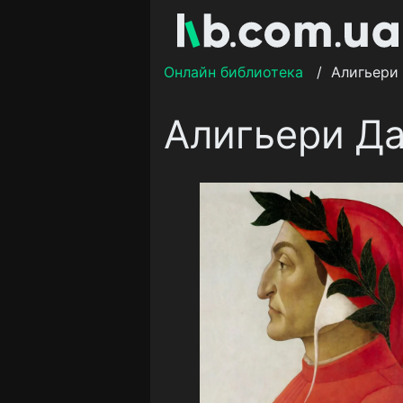
Онлайн библиотека
/
Алигьери
Алигьери Д