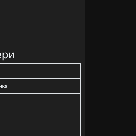
ери
ика