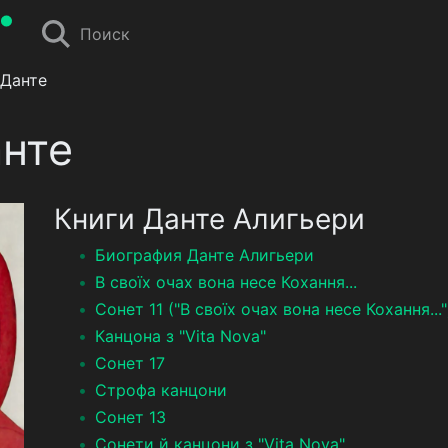
Поиск
 Данте
анте
Книги Данте Алигьери
Биография Данте Алигьери
В своїх очах вона несе Кохання...
Сонет 11 ("В своїх очах вона несе Кохання..."
Канцона з "Vita Nova"
Сонет 17
Строфа канцони
Сонет 13
Сонети й канцони з "Vita Nova"