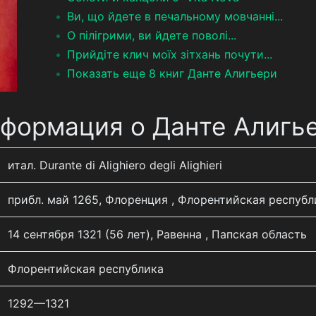
Ви, що йдете в печальному мовчанні...
О пілігрими, ви йдете поволі...
Прийдіте клич моїх зітхань почути...
Показать еще 8 книг Данте Алигьери
формация о Данте Алигь
итал. Durante di Alighiero degli Alighieri
прибл. май 1265, Флоренция , Флорентийская республ
14 сентября 1321 (56 лет), Равенна , Папская область
Флорентийская республика
1292—1321