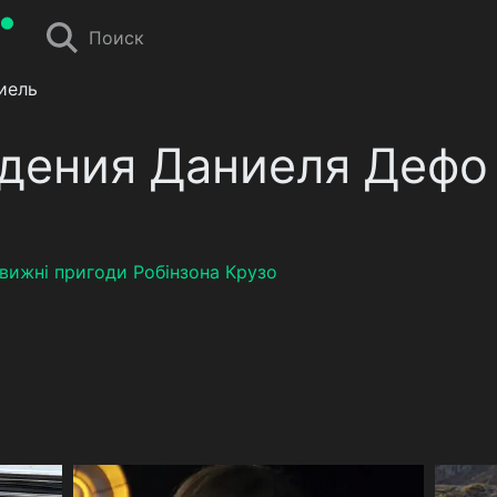
Поиск
иель
едения Даниеля Дефо
вижні пригоди Робінзона Крузо