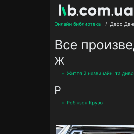
Онлайн библиотека
/
Дефо Дан
Все произв
Ж
Життя й незвичайні та диво
Р
Робінзон Крузо