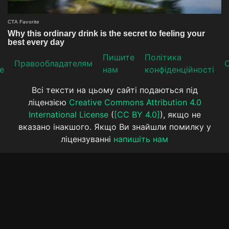
Пишите
Політика
Прaвooблaдателям
е
нам
конфіденційності
Всі тексти на цьому сайті подаються під
ліцензією
Creative Commons Attribution 4.0
International License
(
[CC BY 4.0]
), якщо не
вказано інакшого. Якщо Ви знайшли помилку у
ліцензуванні
напишіть нам