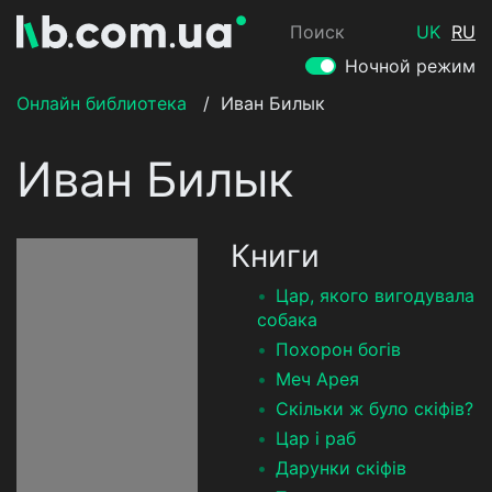
Поиск
UK
RU
Ночной режим
Онлайн библиотека
/
Иван Билык
Иван Билык
Книги
Цар, якого вигодувала
собака
Похорон богів
Меч Арея
Скільки ж було скіфів?
Цар і раб
Дарунки скіфів