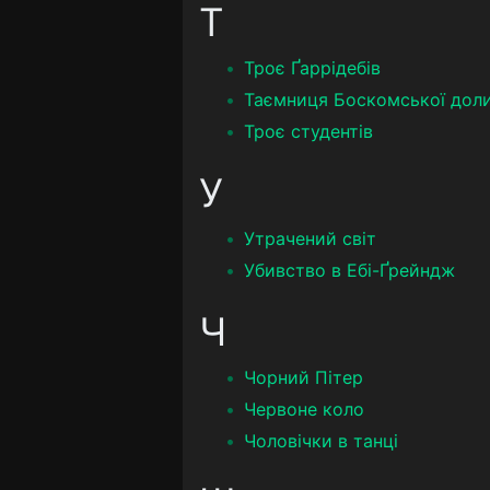
Т
Троє Ґаррідебів
Таємниця Боскомської дол
Троє студентів
У
Утрачений світ
Убивство в Ебі-Ґрейндж
Ч
Чорний Пітер
Червоне коло
Чоловічки в танці