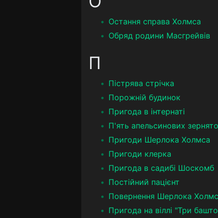
О
Остання справа Холмса
Обряд родини Масгрейвів
П
Пістрява стрічка
Порожній будинок
Пригода в інтернаті
П'ять апельсинових зернят
Пригоди Шерлока Холмса
Пригоди клерка
Пригода в садибі Шоскомб
Постійний пацієнт
Повернення Шерлока Холм
Пригода на віллі "Три башт