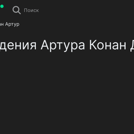
Поиск
ан Артур
дения Артура Конан