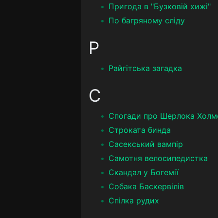
Пригода в "Бузковій хижі"
По багряному сліду
Р
Райгітська загадка
С
Спогади про Шерлока Холм
Строката бинда
Сасекський вампір
Самотня велосипедистка
Скандал у Богемії
Собака Баскервілів
Спілка рудих