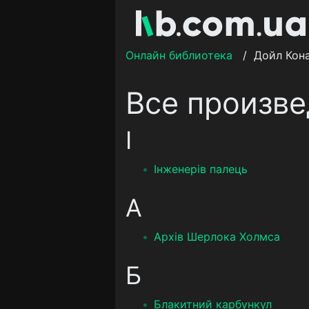
Онлайн библиотека
/
Дойл Кон
Все произве
І
Інженерів палець
А
Архів Шерлока Холмса
Б
Блакитний карбункул