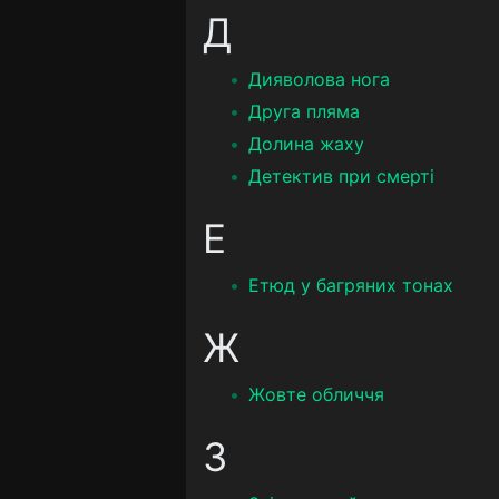
Д
Дияволова нога
Друга пляма
Долина жаху
Детектив при смерті
Е
Етюд у багряних тонах
Ж
Жовте обличчя
З