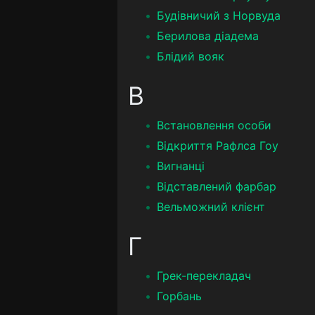
Будівничий з Норвуда
Берилова діадема
Блідий вояк
В
Встановлення особи
Відкриття Рафлса Гоу
Вигнанці
Відставлений фарбар
Вельможний клієнт
Г
Грек-перекладач
Горбань