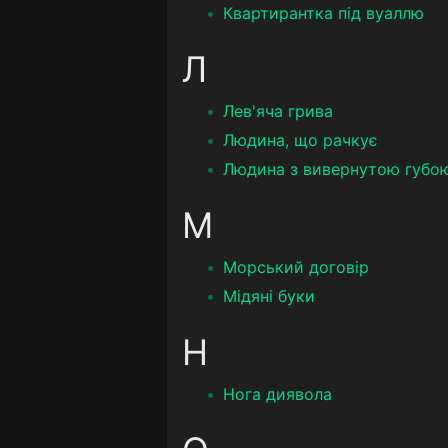
Квартирантка під вуаллю
Л
Лев'яча грива
Людина, що рачкує
Людина з вивернутою губо
М
Морський договір
Мідяні буки
Н
Нога диявола