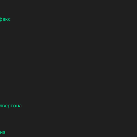
рфакс
ілвертона
на