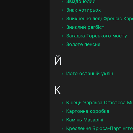
Звіздочолий
Знак чотирьох
Зникнення леді Френсіс Ка
Зниклий регбіст
Загадка Торського мосту
Золоте пенсне
Й
Його останній уклін
К
Кінець Чарльза Оґастеса М
Картонна коробка
Камінь Мазаріні
Креслення Брюса-Партінґто