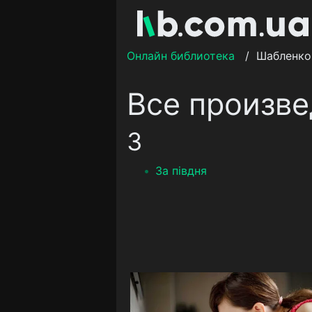
Онлайн библиотека
/
Шабленко
Все произв
З
За півдня