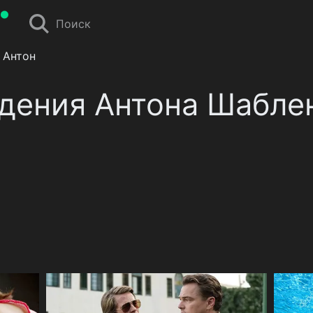
Поиск
 Антон
едения Антона Шабле