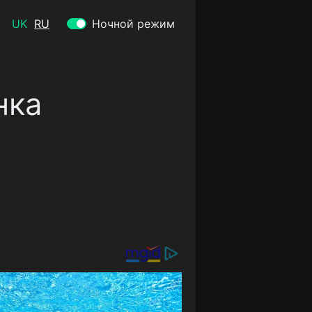
UK
RU
Ночной режим
нка