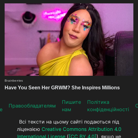
Пишите
Політика
Прaвooблaдателям
е
нам
конфіденційності
Всі тексти на цьому сайті подаються під
ліцензією
Creative Commons Attribution 4.0
International License
(
[CC BY 4.0]
), якщо не