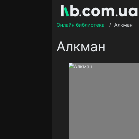
Онлайн библиотека
/
Алкман
Алкман