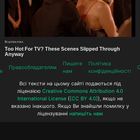
Пишите
Політика
Прaвooблaдателям
е
нам
конфіденційності
Всі тексти на цьому сайті подаються під
ліцензією
Creative Commons Attribution 4.0
International License
(
[CC BY 4.0]
), якщо не
вказано інакшого. Якщо Ви знайшли помилку у
ліцензуванні
напишіть нам