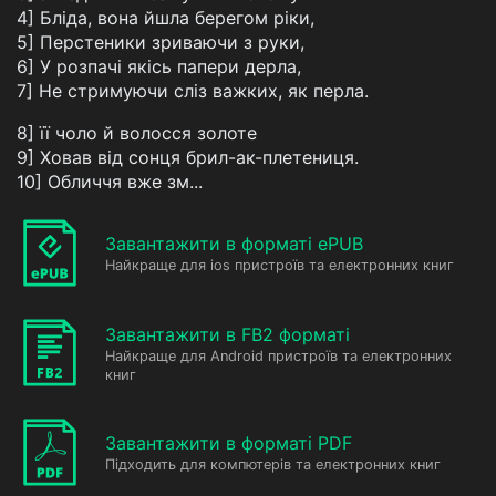
4] Бліда, вона йшла берегом ріки,
5] Перстеники зриваючи з руки,
6] У розпачі якісь папери дерла,
7] Не стримуючи сліз важких, як перла.
8] її чоло й волосся золоте
9] Ховав від сонця брил-ак-плетениця.
10] Обличчя вже зм...
Завантажити в форматі ePUB
Найкраще для ios пристроїв та електронних книг
Завантажити в FB2 форматі
Найкраще для Android пристроїв та електронних
книг
Завантажити в форматі PDF
Підходить для компютерів та електронних книг