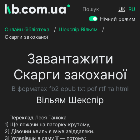
Пошук
UK
RU
Нічний режим
Онлайн бібліотека
/
Шекспір Вільям
/
Скарги закоханої
Завантажити
Скарги закоханої
В форматах fb2 epub txt pdf rtf та html
Вільям Шекспір
Переклад Леся Танюка
1] Ще лежачи на пагорку крутому,
2] Дівочий квиль я вчув звіддалеки.
3] Угледівши я саму її — потому: