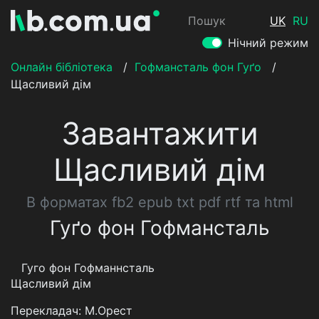
Пошук
UK
RU
Нічний режим
Онлайн бібліотека
/
Гофмансталь фон Гуґо
/
Щасливий дім
Завантажити
Щасливий дім
В форматах fb2 epub txt pdf rtf та html
Гуґо фон Гофмансталь
Гуго фон Гофманнсталь
Щасливий дім
Перекладач: М.Орест