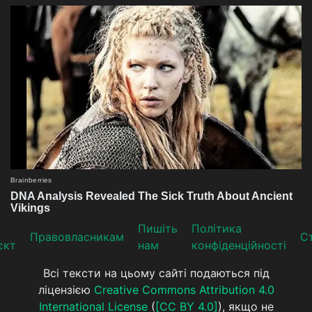
Пишіть
Політика
Прaвoвлaсникaм
Ст
єкт
нам
конфіденційності
Всі тексти на цьому сайті подаються під
ліцензією
Creative Commons Attribution 4.0
International License
(
[CC BY 4.0]
), якщо не