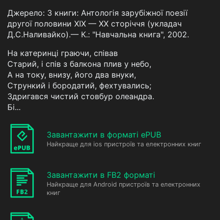
Джерело: З книги: Антологія зарубіжної поезії
другої половини ХІХ — ХХ сторіччя (укладач
Д.С.Наливайко).— К.: "Навчальна книга", 2002.
На катеринці граючи, співав
Старий, і спів з балкона плив у небо,
А на току, внизу, його два внуки,
Стрункий і бородатий, фехтувались;
Здригався чистий стовбур олеандра.
Бі...
Завантажити в форматі ePUB
Найкраще для ios пристроїв та електронних книг
Завантажити в FB2 форматі
Найкраще для Android пристроїв та електронних
книг